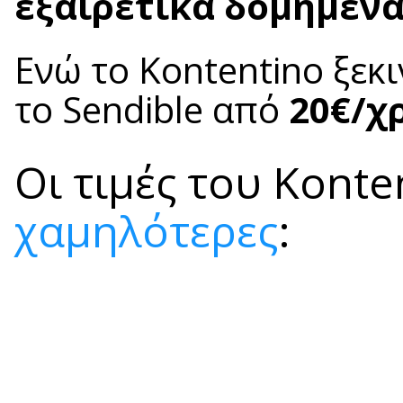
εξαιρετικά δομημένα
Ενώ το Kontentino ξεκ
το Sendible από
20€/χ
Οι τιμές του Konte
χαμηλότερες
: