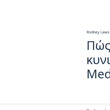
Rodney Law
Πώς
κυνι
Med