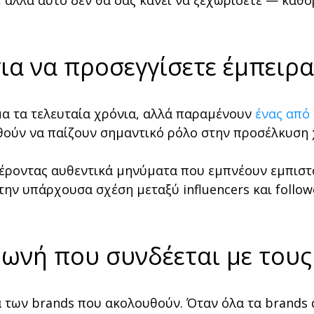
 αλλά αυτό δεν θα σας κάνει να ξεχωρίσετε — καθορί
για να προσεγγίσετε έμπειρα
μα τα τελευταία χρόνια, αλλά παραμένουν
ένας από
υθούν να παίζουν σημαντικό ρόλο στην προσέλκυση χ
έροντας αυθεντικά μηνύματα που εμπνέουν εμπιστο
ην υπάρχουσα σχέση μεταξύ influencers και followe
φωνή που συνδέεται με του
των brands που ακολουθούν. Όταν όλα τα brands ακ