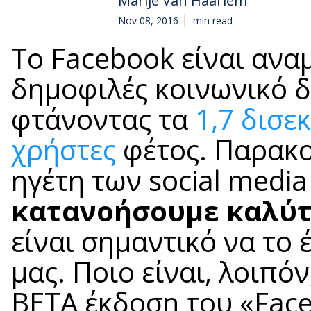
Marije Van Haarlem
Nov 08, 2016
min read
Το Facebook είναι ανα
δημοφιλές κοινωνικό δ
φτάνοντας τα
1,7 δισε
χρήστες
φέτος. Παρακο
ηγέτη των social medi
κατανοήσουμε καλύτ
είναι σημαντικό να το
μας. Ποιο είναι, λοιπό
BETA έκδοση του «Fac