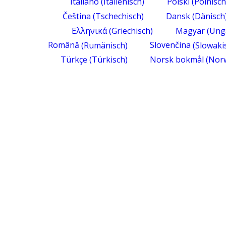
Italiano
(
Italienisch
)
Polski
(
Polnisch
Čeština
(
Tschechisch
)
Dansk
(
Dänisch
Ελληνικά
(
Griechisch
)
Magyar
(
Ung
Română
(
Rumänisch
)
Slovenčina
(
Slowaki
Türkçe
(
Türkisch
)
Norsk bokmål
(
Norw