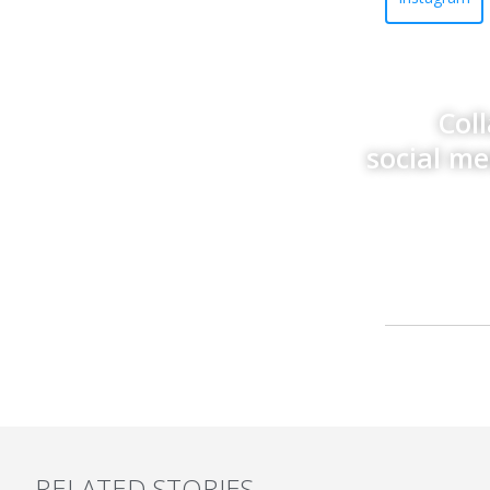
Col
social m
RELATED STORIES