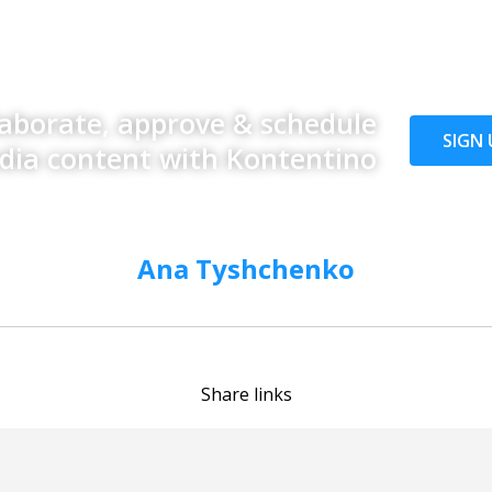
laborate, approve & schedule
SIGN 
edia content with Kontentino
Ana Tyshchenko
Share links