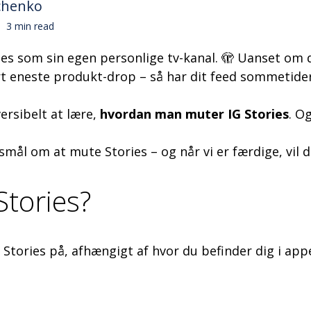
chenko
3 min read
ies som sin egen personlige tv-kanal. 🫣 Uanset om 
rt eneste produkt-drop – så har dit feed sommetider
ersibelt at lære,
hvordan man muter IG Stories
. O
ål om at mute Stories – og når vi er færdige, vil d
tories?
tories på, afhængigt af hvor du befinder dig i app