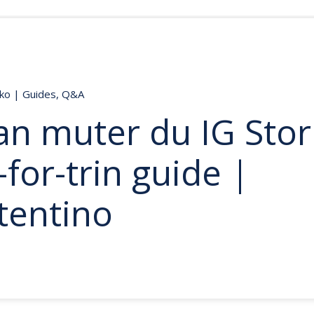
nko
|
Guides
,
Q&A
n muter du IG Stor
-for-trin guide |
tentino