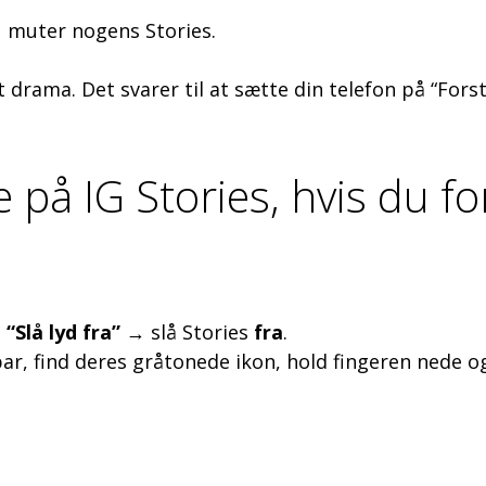
u muter nogens Stories.
drama. Det svarer til at sætte din telefon på “Forsty
å IG Stories, hvis du fo
→
“Slå lyd fra”
→ slå Stories
fra
.
bar, find deres gråtonede ikon, hold fingeren nede og 
.