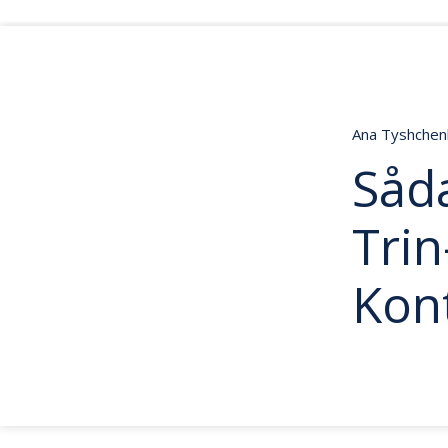
Ana Tyshche
Såda
Trin
Kon