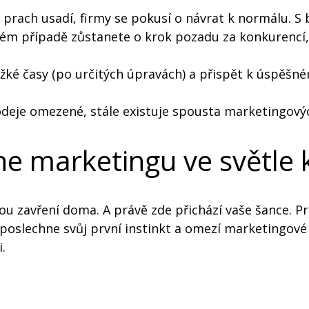
e prach usadí, firmy se pokusí o návrat k normálu. 
čném případě zůstanete o krok pozadu za konkurencí, j
é časy (po určitých úpravách) a přispět k úspěšném
je omezené, stále existuje spousta marketingových 
ne marketingu ve světle 
sou zavření doma. A právě zde přichází vaše šance. Pr
 poslechne svůj první instinkt a omezí marketingo
i.