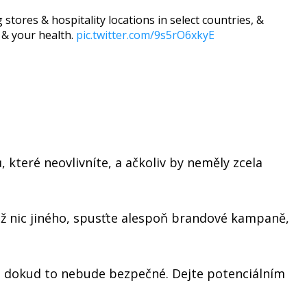
tores & hospitality locations in select countries, &
 & your health.
pic.twitter.com/9s5rO6xkyE
které neovlivníte, a ačkoliv by neměly zcela
už nic jiného, spusťte alespoň brandové kampaně,
n, dokud to nebude bezpečné. Dejte potenciálním