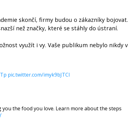
andemie skončí, firmy budou o zákazníky bojovat.
zší než značky, které se stáhly do ústraní.
žnost využít i vy. Vaše publikum nebylo nikdy v
UTp
pic.twitter.com/imyk9bJTCl
ng you the food you love. Learn more about the steps
Y