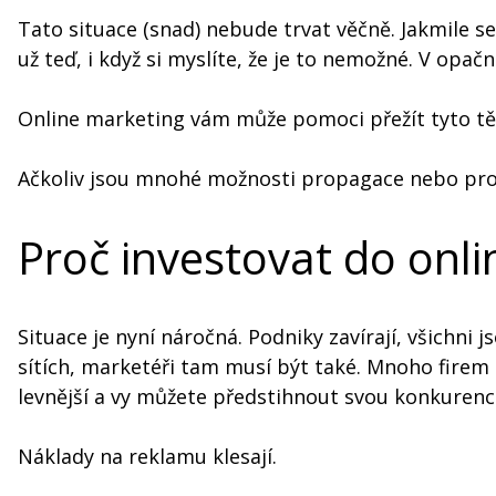
Tato situace (snad) nebude trvat věčně. Jakmile s
už teď, i když si myslíte, že je to nemožné. V opa
Online marketing vám může pomoci přežít tyto těžk
Ačkoliv jsou mnohé možnosti propagace nebo prode
Proč investovat do onli
Situace je nyní náročná. Podniky zavírají, všichni j
sítích, marketéři tam musí být také. Mnoho firem
levnější a vy můžete předstihnout svou konkurenc
Náklady na reklamu klesají.