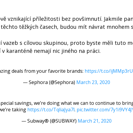
vě vznikající příležitosti bez povšimnutí. Jakmile p
 těchto těžkých časech, budou mít návrat mnohem sna
 vazeb s cílovou skupinou, proto byste měli tuto mo
 v karanténě nemají nic jiného na práci.
azing deals from your favorite brands:
https://t.co/ijMMp3r
— Sephora (@Sephora)
March 23, 2020
 special savings, we’re doing what we can to continue to bri
we’re taking
https://t.co/TqliaJya7l
.
pic.twitter.com/7y1i9VY4J
— Subway® (@SUBWAY)
March 21, 2020