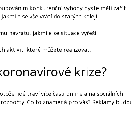
S budováním konkurenční výhody byste měli začít
akmile se vše vrátí do starých kolejí.
u návratu, jakmile se situace vyřeší.
aktivit, které můžete realizovat.
koronavirové krize?
otože lidé tráví více času online a na sociálních
vé rozpočty. Co to znamená pro vás? Reklamy budou