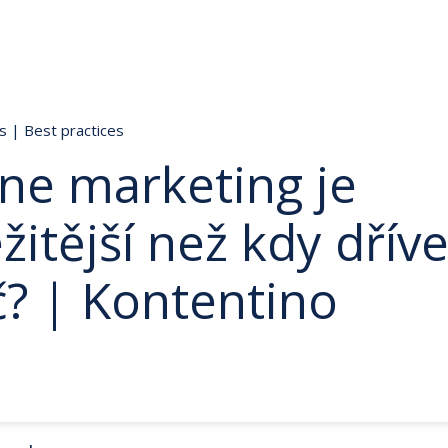
ds
|
Best practices
ne marketing je
žitější než kdy dříve
č? | Kontentino