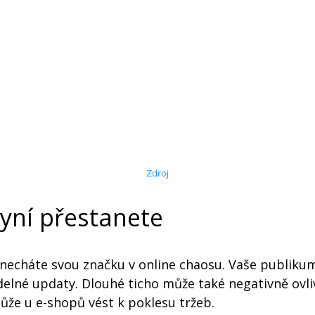
Zdroj
yní přestanete
necháte svou značku v online chaosu. Vaše publikum 
elné updaty. Dlouhé ticho může také negativně ovl
ůže u e-shopů vést k poklesu tržeb.