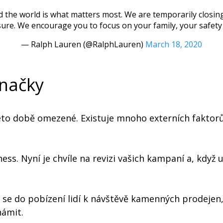
 the world is what matters most. We are temporarily closing s
sure. We encourage you to focus on your family, your safety
— Ralph Lauren (@RalphLauren)
March 18, 2020
značky
o době omezené. Existuje mnoho externích faktorů, 
s. Nyní je chvíle na revizi vašich kampaní a, když 
 se do pobízení lidí k návštěvě kamenných prodeje
námit.