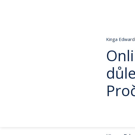
Kinga Edwar
Onli
důle
Pro