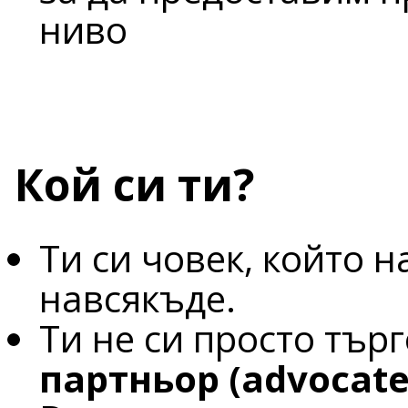
ниво
Кой си ти?
Ти си човек, който 
навсякъде.
Ти не си просто тър
партньор (advocate