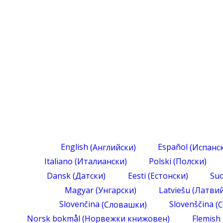
English
(
Английски
)
Español
(
Испанс
Italiano
(
Италиански
)
Polski
(
Полски
)
Dansk
(
Датски
)
Eesti
(
Естонски
)
Su
Magyar
(
Унгарски
)
Latviešu
(
Латвий
Slovenčina
(
Словашки
)
Slovenščina
(
С
Norsk bokmål
(
Норвежки книжовен
)
Flemish