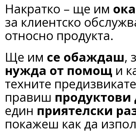
Накратко – ще им
ока
за клиентско обслужв
относно продукта.
Ще им
се обаждаш
,
нужда от помощ
и к
техните предизвикате
правиш
продуктови
един
приятелски ра
покажеш как да изпол