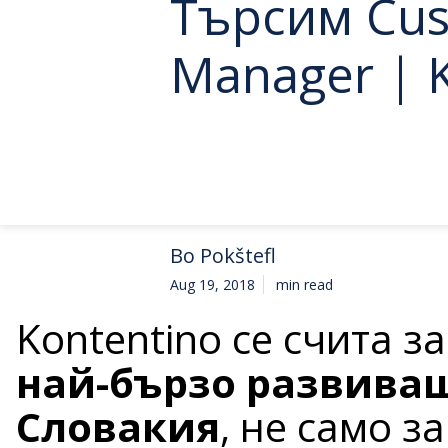
Търсим Cus
Manager | 
Bo Pokštefl
Aug 19, 2018
min read
Kontentino се счита з
най-бързо развиващ
Словакия
, не само 